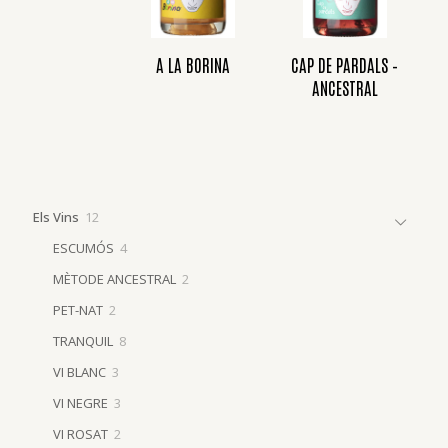
A LA BORINA
CAP DE PARDALS –
ANCESTRAL
12
Els Vins
12
products
4
ESCUMÓS
4
products
2
MÈTODE ANCESTRAL
2
products
2
PET-NAT
2
products
8
TRANQUIL
8
products
3
VI BLANC
3
products
3
VI NEGRE
3
products
2
VI ROSAT
2