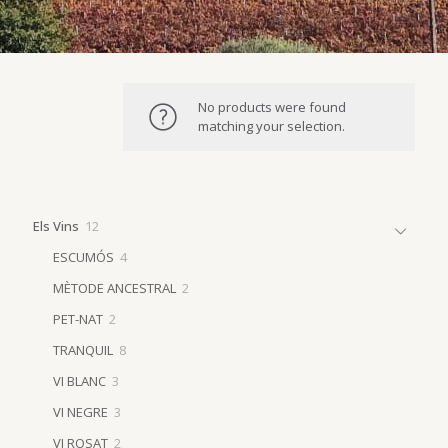
No products were found
matching your selection.
12
Els Vins
12
products
4
ESCUMÓS
4
products
2
MÈTODE ANCESTRAL
2
products
2
PET-NAT
2
products
8
TRANQUIL
8
products
3
VI BLANC
3
products
3
VI NEGRE
3
products
2
VI ROSAT
2