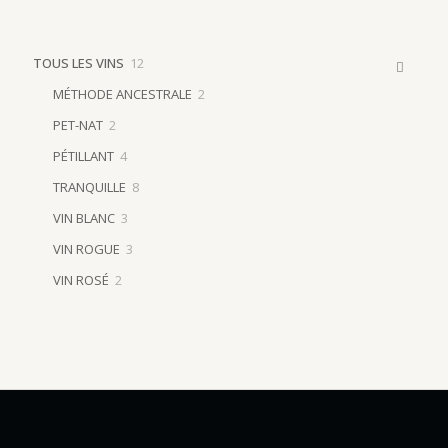
12
TOUS LES VINS
12
products
2
MÉTHODE ANCESTRALE
2
products
2
PET-NAT
2
products
4
PÉTILLANT
4
products
8
TRANQUILLE
8
products
3
VIN BLANC
3
products
3
VIN ROGUE
3
products
2
VIN ROSÉ
2
products