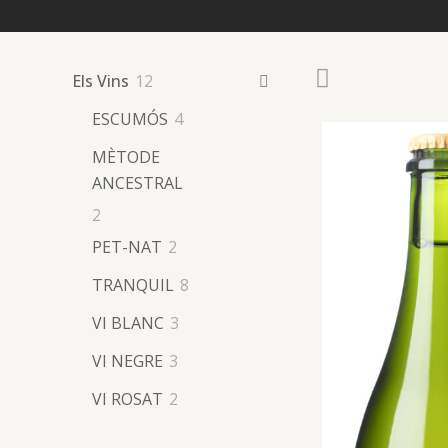
12
Els Vins
12
products
4
ESCUMÓS
4
products
MÈTODE
ANCESTRAL
2
2
products
2
PET-NAT
2
products
8
TRANQUIL
8
products
3
VI BLANC
3
products
3
VI NEGRE
3
products
2
VI ROSAT
2
products